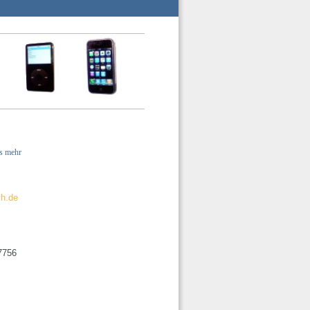
es mehr
ch.de
47756