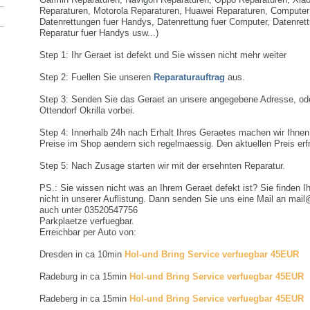
Reparaturen, Motorola Reparaturen, Huawei Reparaturen, Computer
Datenrettungen fuer Handys, Datenrettung fuer Computer, Datenre
Reparatur fuer Handys usw...)
Step 1: Ihr Geraet ist defekt und Sie wissen nicht mehr weiter
Step 2: Fuellen Sie unseren
Reparaturauftrag
aus.
Step 3: Senden Sie das Geraet an unsere angegebene Adresse, od
Ottendorf Okrilla vorbei.
Step 4: Innerhalb 24h nach Erhalt Ihres Geraetes machen wir Ihnen
Preise im Shop aendern sich regelmaessig. Den aktuellen Preis erfra
Step 5: Nach Zusage starten wir mit der ersehnten Reparatur.
PS.: Sie wissen nicht was an Ihrem Geraet defekt ist? Sie finden I
nicht in unserer Auflistung. Dann senden Sie uns eine Mail an mai
auch unter 03520547756
Parkplaetze verfuegbar.
Erreichbar per Auto von:
Dresden in ca 10min
Hol-und Bring Service verfuegbar 45EUR
Radeburg in ca 15min
Hol-und Bring Service verfuegbar 45EUR
Radeberg in ca 15min
Hol-und Bring Service verfuegbar 45EUR