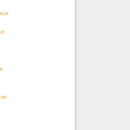
45EUR
EUR
UR
9EUR