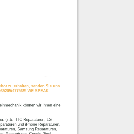
bot zu erhalten, senden Sie uns
n 035205/47756!!! WE SPEAK
Feinmechanik können wir Ihnen eine
ler. (z.b. HTC Reparaturen, LG
paraturen und iPhone Reparaturen,
paraturen, Samsung Reparaturen,
mi Reparaturen, Google Pixel